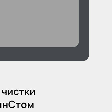
 чистки
ринСтом