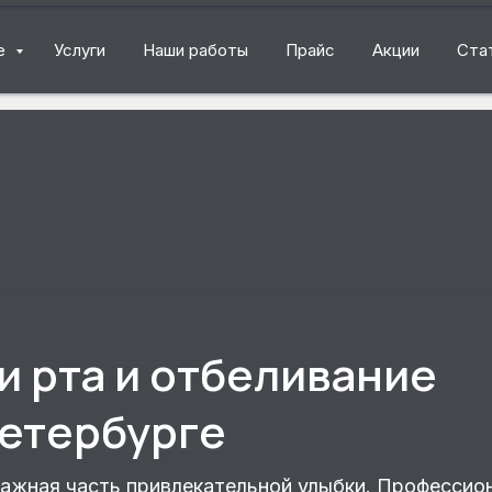
ке
Услуги
Наши работы
Прайс
Акции
Ста
и рта и отбеливание
Петербурге
жная часть привлекательной улыбки. Профессион