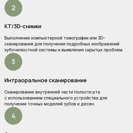
Цены на комплексную
диагностику
КТ/3D-снимки
Выполнение компьютерной томографии или 3D-
сканирования для получения подробных изображений
зубочелюстной системы и выявления скрытых проблем.
Интраоральное сканирование
Сканирование внутренней части полости рта
с использованием специального устройства для
получения точных моделей зубов и десен.
Смотрите наш видеоблог
Услуги клиники, процедуры и истории
пациентов