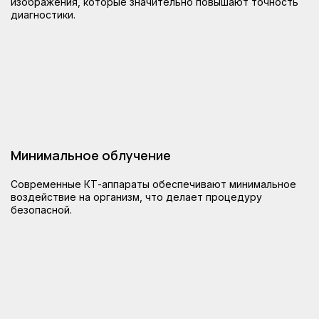
изображения, которые значительно повышают точность
диагностики.
точной диагностики
состояния зубов и десен
Наши специалисты проведут точное
обследование и предложат наилучшее
решение для вашего
стоматологического лечения
Записаться
Минимальное облучение
Современные КТ-аппараты обеспечивают минимальное
воздействие на организм, что делает процедуру
безопасной.