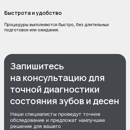
Быстрота и удобство
Как проходит процесс
Процедуры выполняются быстро, без длительных
подготовок или ожидания.
комплексной диагностики
в клинике GreenStom