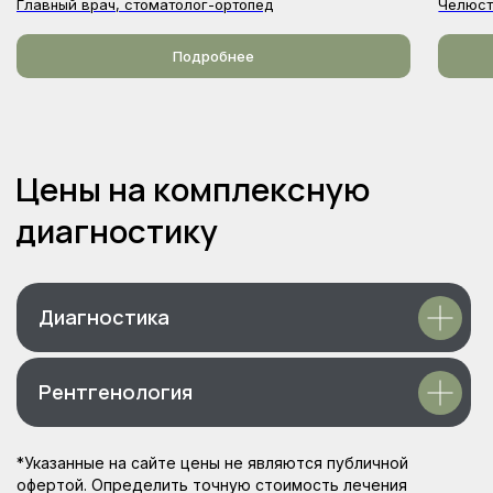
Главный врач, стоматолог-ортопед
Челюст
Подробнее
Социальные сети
Диагностика
Сообщество ВК
Рентгенология
Rutube
Telegram канал
*Указанные на сайте цены не являются публичной
офертой. Определить точную стоимость лечения