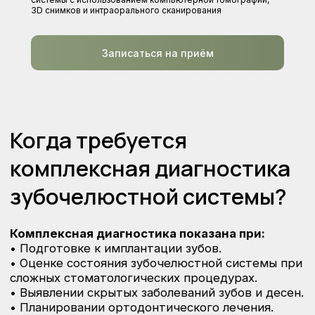
Когда требуется
3D снимков и интраорального сканирования
комплексная диагностика
зубочелюстной системы?
Записаться на приём
Комплексная диагностика показана при:
• Подготовке к имплантации зубов.
• Оценке состояния зубочелюстной системы при
сложных стоматологических процедурах.
• Выявлении скрытых заболеваний зубов и десен.
• Планировании ортодонтического лечения.
• Травмах челюсти или зубов для детального
анализа повреждений.
• Контроле после проведенного лечения для
оценки эффективности.