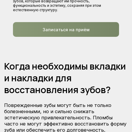
зубов, которые возвращают им прочность,
функциональность и эстетику, сохраняя при этом
Когда необходимы вкладки
естественную структуру.
и накладки для
восстановления зубов?
Записаться на приём
Поврежденные зубы могут быть не только
болезненными, но и сильно снижать
эстетическую привлекательность. Пломбы
часто не могут эффективно восстановить форму
зуба или обеспечить его долговечность,
особенно если повреждения затронули большую
часть зуба. Вкладки и накладки являются
отличным вариантом для восстановления
поврежденных зубов, обеспечивая
их надежность и естественный вид.