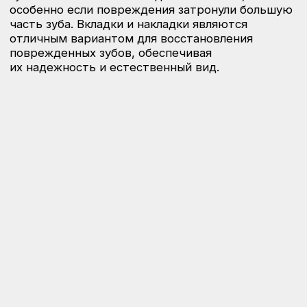
Преимущества вкладок
и накладок для зубов
Долговечность.
Вкладки и накладки
изготавливаются из прочных материалов,
таких как керамика, что гарантирует
их долгосрочную службу.
Эстетика.
Современные материалы
позволяют достичь максимально
естественного внешнего вида, который
не отличим от натурального зуба.
Минимальное обтачивание.
Вкладки
и накладки позволяют минимизировать
вмешательство в структуру зуба,
сохраняя его целостность.
Устойчивость к нагрузкам.
Вкладки
и накладки выдерживают значительные
механические нагрузки, что делает
их идеальными для жевательных зубов.