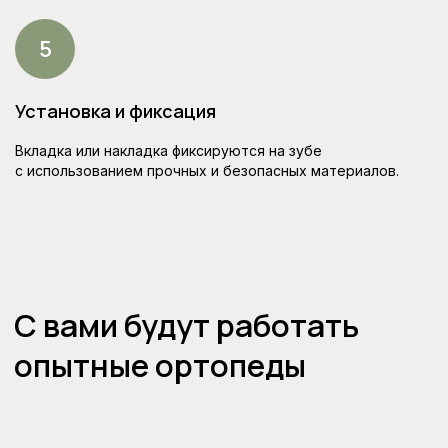
Смотрите наш видеоблог
Услуги клиники, процедуры и истории
пациентов
Установка и фиксация
Открыть видеоблог
Вкладка или накладка фиксируются на зубе
с использованием прочных и безопасных материалов.