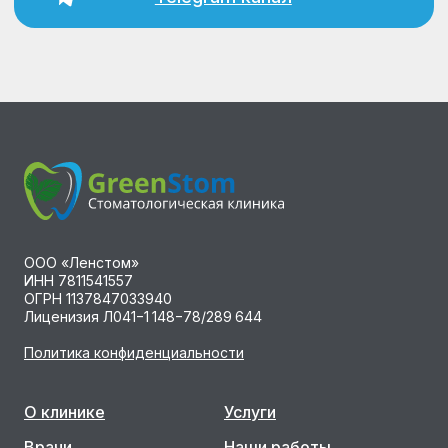
ООО «Ленстом»
ИНН 7811541557
ОГРН 1137847033940
Лиценизия Л041−1 148−78/289 644
Политика конфиденциальности
О клинике
Услуги
Врачи
Наши работы