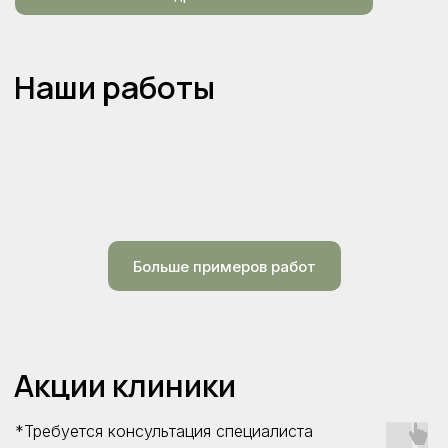
Социальные сети
Сообщество ВК
Больше примеров работ
Rutube
Telegram канал
*Требуется консультация специалиста