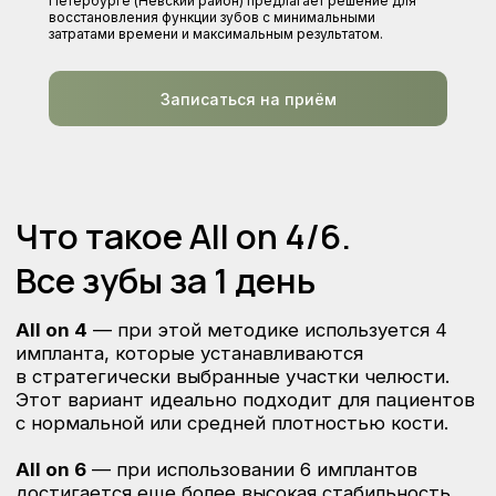
Петербурге (Невский район) предлагает решение для
восстановления функции зубов с минимальными
Что такое All on 4/6.
затратами времени и максимальным результатом.
Все зубы за 1 день
All on 4
— при этой методике используется 4
Записаться на приём
импланта, которые устанавливаются
в стратегически выбранные участки челюсти.
Этот вариант идеально подходит для пациентов
с нормальной или средней плотностью кости.
All on 6
— при использовании 6 имплантов
достигается еще более высокая стабильность
и позволяет получить полный зубной ряд. Этот
метод подходит для пациентов с хорошо
сохранившейся костной тканью, если требуется
дополнительная поддержка, а также для людей
с высокой жевательной нагрузкой.