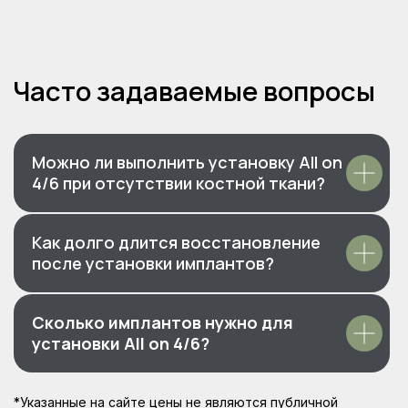
Можно ли выполнить установку All on
4/6 при отсутствии костной ткани?
Смотрите наш видеоблог
Как долго длится восстановление
после установки имплантов?
Услуги клиники, процедуры и истории
пациентов
Сколько имплантов нужно для
установки All on 4/6?
Открыть видеоблог
*Указанные на сайте цены не являются публичной