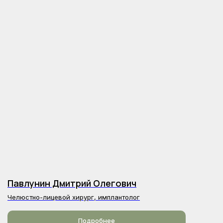
+7 (921) 900-29-09
info@greenstom.spb.ru
СПб, пр. Большевиков,
дом 47, корпус 1
Пн-Сб: 10:00—21:00,
Вс: 10:00−19:00
Павлунин Дмитрий Олегович
Челюстно-лицевой хирург, имплантолог
Подробнее