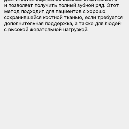
Преимущества метода
All on 4/6
Максимальная прочность
— 4 или 6
имплантов поддерживают все зубы,
обеспечивая стабильность
и долговечность.
Минимальное время восстановления
—
установка имплантов и фиксация
временной конструкции часто
выполняется в один день.
Отсутствие необходимости в костной
пластике
— метод подходит даже при
недостаточной костной ткани.
Удобство и надежность
— возможность
сразу получить зафиксированные зубы,
которые выглядят и функционируют как
натуральные.
Снижение стоимости по сравнению
с традиционными методами
— менее