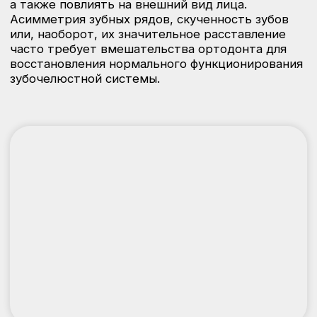
Отличие брекетов
от элайнеров