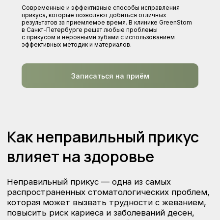
Современные и эффективные способы исправления
прикуса, которые позволяют добиться отличных
результатов за приемлемое время. В клинике GreenStom
в Санкт-Петербурге решат любые проблемы
Как неправильный прикус
с прикусом и неровными зубами с использованием
эффективных методик и материалов.
влияет на здоровье
Неправильный прикус — одна из самых
распространенных стоматологических проблем,
Записаться на приём
которая может вызвать трудности с жеванием,
повысить риск кариеса и заболеваний десен,
а также повлиять на внешний вид лица.
Асимметрия зубных рядов, скученность зубов
или, наоборот, их значительное расставление
часто требует вмешательства ортодонта для
восстановления нормального функционирования
зубочелюстной системы.